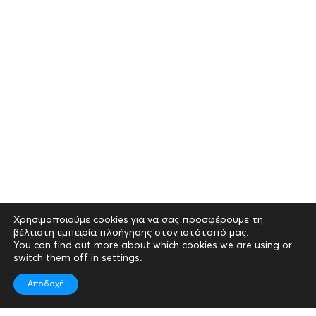
Χρησιμοποιούμε cookies για να σας προσφέρουμε τη
βέλτιστη εμπειρία πλοήγησης στον ιστότοπό μας.
You can find out more about which cookies we are using or
switch them off in
settings
.
Αποδοχή