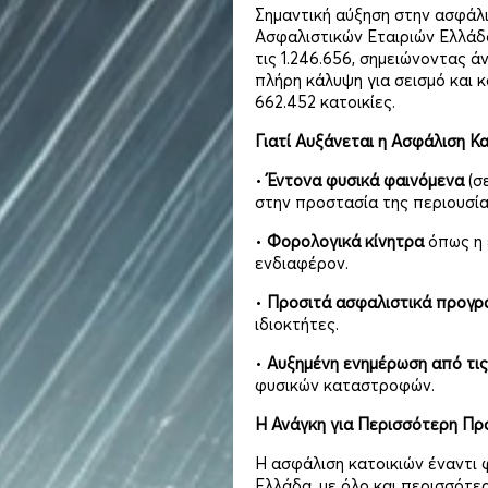
Σημαντική αύξηση στην ασφάλ
Ασφαλιστικών Εταιριών Ελλάδ
τις 1.246.656, σημειώνοντας ά
πλήρη κάλυψη για σεισμό και 
662.452 κατοικίες.
Γιατί Αυξάνεται η Ασφάλιση Κα
•
Έντονα φυσικά φαινόμενα
(σ
στην προστασία της περιουσία
•
Φορολογικά κίνητρα
όπως η 
ενδιαφέρον.
•
Προσιτά ασφαλιστικά προγρά
ιδιοκτήτες.
•
Αυξημένη ενημέρωση από τις
φυσικών καταστροφών.
Η Ανάγκη για Περισσότερη Πρ
Η ασφάλιση κατοικιών έναντι
Ελλάδα, με όλο και περισσότε