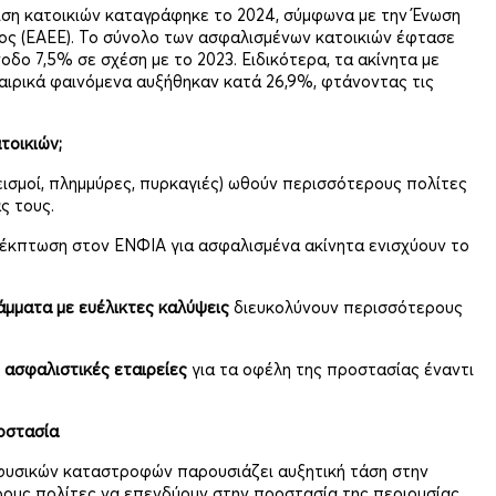
ιση κατοικιών καταγράφηκε το 2024, σύμφωνα με την Ένωση
ος (ΕΑΕΕ). Το σύνολο των ασφαλισμένων κατοικιών έφτασε
νοδο 7,5% σε σχέση με το 2023. Ειδικότερα, τα ακίνητα με
καιρικά φαινόμενα αυξήθηκαν κατά 26,9%, φτάνοντας τις
τοικιών;
εισμοί, πλημμύρες, πυρκαγιές) ωθούν περισσότερους πολίτες
ς τους.
έκπτωση στον ΕΝΦΙΑ για ασφαλισμένα ακίνητα ενισχύουν το
μματα με ευέλικτες καλύψεις
διευκολύνουν περισσότερους
 ασφαλιστικές εταιρείες
για τα οφέλη της προστασίας έναντι
οστασία
 φυσικών καταστροφών παρουσιάζει αυξητική τάση στην
ρους πολίτες να επενδύουν στην προστασία της περιουσίας